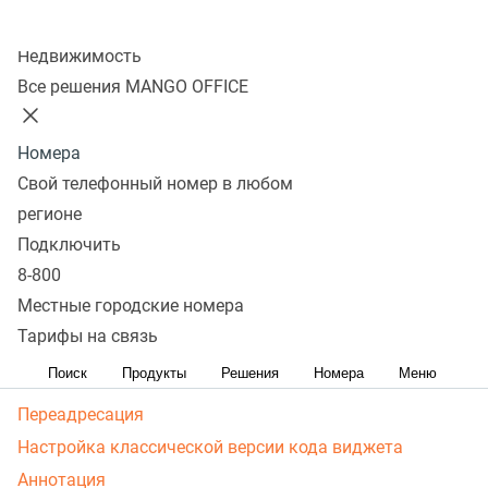
Основные случаи использования кода ДКТ
Колл-центр
Общие сведения о коде виджета
Недвижимость
Все решения MANGO OFFICE
Создание и базовая настройка кода виджета
Коллтрекинга MANGO OFFICE
Номера
Настройка новой версии кода виджета
Свой телефонный номер в любом
Аннотация
регионе
Об интерфейсе настроек новой версии кода виджета
Подключить
Поиск по номеру
8-800
Поиск номера по имени класса (class) элемента
Местные городские номера
Поиск номера по селектору элемента
Тарифы на связь
Показ номера в коде региона
Поиск
Продукты
Решения
Номера
Меню
Показ на кнопке "Позвонить"
Переадресация
Настройка классической версии кода виджета
Аннотация