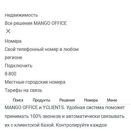
Колл-центр
Оставить заявку
Недвижимость
Все решения MANGO OFFICE
Бьюти-бизнес сталкивается с проблемами,
связанными с неэффективной работой
Номера
администраторов, которые пропускают входящие
Свой телефонный номер в любом
звонки, редко предлагают дополнительные услуги
регионе
и не успевают оперативно перенести запись
Подключить
посетителя.
8-800
В итоге бизнес теряет и клиентов, и прибыль.
Местные городские номера
Подключайте готовую интеграцию — специально
Тарифы на связь
разработанное решение для объединения телефонии
Поиск
Продукты
Решения
Номера
Меню
MANGO OFFICE и YCLIENTS. Удобная система поможет
принимать 100% звонков и автоматически связывать
их с клиентской базой. Контролируйте каждое