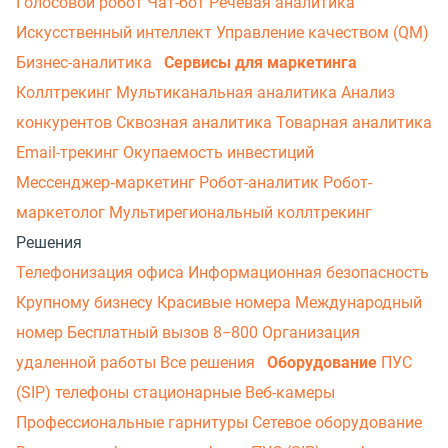
Голосовой робот
Чат-бот
Речевая аналитика
Искусственный интеллект
Управление качеством (QM)
Бизнес-аналитика
Сервисы для маркетинга
Коллтрекинг
Мультиканальная аналитика
Анализ
конкурентов
Сквозная аналитика
Товарная аналитика
Email-трекинг
Окупаемость инвестиций
Мессенджер‑маркетинг
Робот-аналитик
Робот-
маркетолог
Мультирегиональный коллтрекинг
Решения
Телефонизация офиса
Информационная безопасность
Крупному бизнесу
Красивые номера
Международный
номер
Бесплатный вызов 8−800
Организация
удаленной работы
Все решения
Оборудование
ПУС
(SIP) телефоны стационарные
Веб-камеры
Профессиональные гарнитуры
Сетевое оборудование