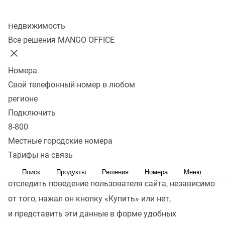
Колл-центр
Все о поведении покупателя
Недвижимость
на сайте
Все решения MANGO OFFICE
Обычно действия клиента на сайте видны только
Номера
после совершения заказа или покупки. Однако
Свой телефонный номер в любом
не менее интересным и важным для аналитики
регионе
и развития является весь предшествующий путь
Подключить
пользователя, то есть все пункты воронки продаж,
8-800
потому что эти сведения могут помочь повысить
Местные городские номера
показатели эффективности.
Тарифы на связь
Товарная аналитика MANGO OFFICE помогает
Поиск
Продукты
Решения
Номера
Меню
отследить поведение пользователя сайта, независимо
от того, нажал он кнопку
«
Купить» или нет,
и представить эти данные в форме удобных