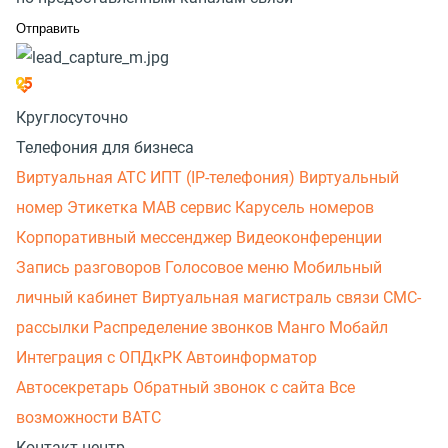
Круглосуточно
Телефония для бизнеса
Виртуальная АТС
ИПТ (IP-телефония)
Виртуальный
номер
Этикетка
МАВ сервис
Карусель номеров
Корпоративный мессенджер
Видеоконференции
Запись разговоров
Голосовое меню
Мобильный
личный кабинет
Виртуальная магистраль связи
СМС-
рассылки
Распределение звонков
Манго Мобайл
Интеграция с ОПДкРК
Автоинформатор
Автосекретарь
Обратный звонок с сайта
Все
возможности ВАТС
Контакт-центр