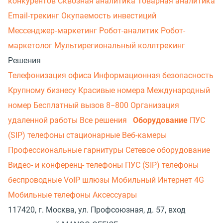
конкурентов
Сквозная аналитика
Товарная аналитика
Email-трекинг
Окупаемость инвестиций
Мессенджер‑маркетинг
Робот-аналитик
Робот-
маркетолог
Мультирегиональный коллтрекинг
Решения
Телефонизация офиса
Информационная безопасность
Крупному бизнесу
Красивые номера
Международный
номер
Бесплатный вызов 8−800
Организация
удаленной работы
Все решения
Оборудование
ПУС
(SIP) телефоны стационарные
Веб-камеры
Профессиональные гарнитуры
Сетевое оборудование
Видео- и конференц- телефоны
ПУС (SIP) телефоны
беспроводные
VoIP шлюзы
Мобильный Интернет 4G
Мобильные телефоны
Аксессуары
117420, г. Москва, ул. Профсоюзная, д. 57, вход