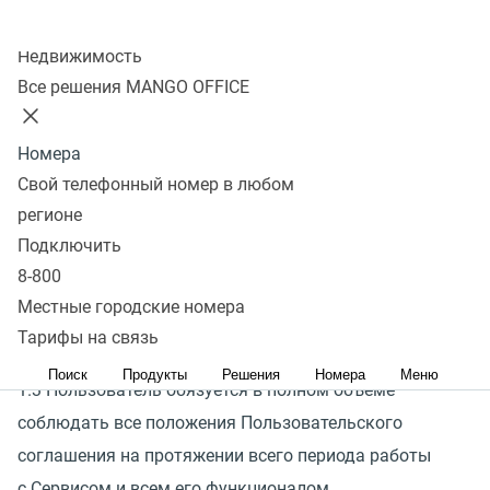
Колл-центр
Недвижимость
1.1 Ознакомление с настоящим Пользовательским
Все решения MANGO OFFICE
соглашением является обязательным условием
предоставления услуг Сервиса.
Номера
Свой телефонный номер в любом
1.2 Путем непосредственного использования услуг
регионе
Сервиса Пользователь подтверждает, что
Подключить
он внимательно ознакомился и в полном объеме
8-800
принял все положения настоящего Пользовательского
Местные городские номера
Тарифы на связь
соглашения.
Поиск
Продукты
Решения
Номера
Меню
1.3 Пользователь обязуется в полном объеме
соблюдать все положения Пользовательского
соглашения на протяжении всего периода работы
с Сервисом и всем его функционалом.